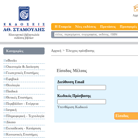
Αρχ
Η Εταιρεία
Νέες εκδόσεις
Προτάσεις
Προσφορές
Ηλεκτρονικό βιβλιοπωλείο
εκδόσεις βιβλίων
>
Αρχική
Έλεγχος πρόσβασης
Κατηγορίες
eBooks
Οικονομία & Διοίκηση
Είσοδος Μέλους
Γεωτεχνικές Επιστήμες
Εφηβικά
Διεύθυνση Email
Θεολογία
Παιδικά
Κωδικός Πρόσβασης
Θετικές Επιστήμες
Περιβάλλον - Ενέργεια
Υπενθύμιση Κωδικού
Ιατρική
Είσοδος
Πληροφορική - Τεχνολογία
Δίκαιο
Εκπαίδευση - Κατάρτιση
Κοινωνικές Επιστήμες