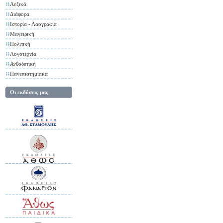
Λεξικά
Διάφορα
Ιστορία - Λαογραφία
Μαγειρική
Πολιτική
Λογοτεχνία
Ανθοδετική
Πανεπιστημιακά
Οι εκδόσεις μας