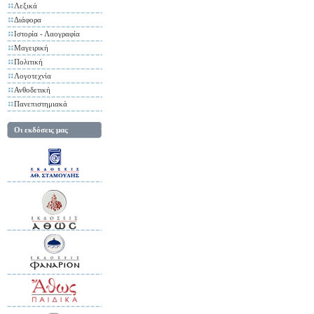
Λεξικά
Διάφορα
Ιστορία - Λαογραφία
Μαγειρική
Πολιτική
Λογοτεχνία
Ανθοδετική
Πανεπιστημιακά
Οι εκδόσεις μας