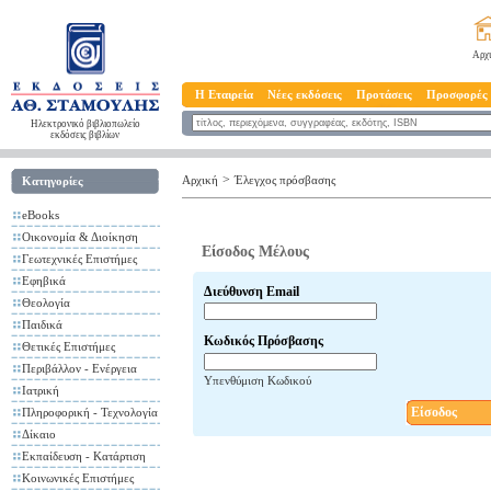
Αρχ
Η Εταιρεία
Νέες εκδόσεις
Προτάσεις
Προσφορές
Ηλεκτρονικό βιβλιοπωλείο
εκδόσεις βιβλίων
>
Αρχική
Έλεγχος πρόσβασης
Κατηγορίες
eBooks
Οικονομία & Διοίκηση
Είσοδος Μέλους
Γεωτεχνικές Επιστήμες
Εφηβικά
Διεύθυνση Email
Θεολογία
Παιδικά
Κωδικός Πρόσβασης
Θετικές Επιστήμες
Περιβάλλον - Ενέργεια
Υπενθύμιση Κωδικού
Ιατρική
Είσοδος
Πληροφορική - Τεχνολογία
Δίκαιο
Εκπαίδευση - Κατάρτιση
Κοινωνικές Επιστήμες