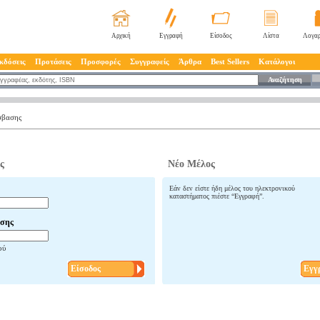
Αρχική
Εγγραφή
Είσοδος
Λίστα
Λογαρ
κδόσεις
Προτάσεις
Προσφορές
Συγγραφείς
Άρθρα
Best Sellers
Κατάλογοι
Αναζήτηση
σβασης
ς
Νέο Μέλος
Εάν δεν είστε ήδη μέλος του ηλεκτρονικού
καταστήματος πιέστε “Εγγραφή”.
σης
ού
Είσοδος
Εγγ