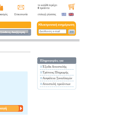
το καλάθι περιέχει
0
προϊόντα
ιασμός
Επικοινωνία
επιλογή γλώσσας
Σύνθετη Αναζήτηση
Πληροφορίες για
Έξοδα Αποστολής
Τρόπους Πληρωμής
Ασφάλεια Συναλλαγών
Αποστολή προίόντων
ραφή