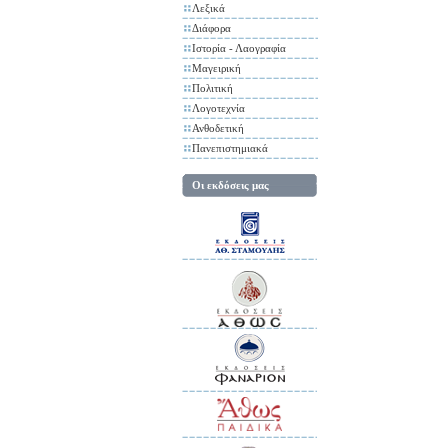
Λεξικά
Διάφορα
Ιστορία - Λαογραφία
Μαγειρική
Πολιτική
Λογοτεχνία
Ανθοδετική
Πανεπιστημιακά
Οι εκδόσεις μας