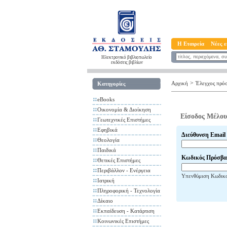
Η Εταιρεία
Νέες ε
Ηλεκτρονικό βιβλιοπωλείο
εκδόσεις βιβλίων
>
Αρχική
Έλεγχος πρό
Κατηγορίες
eBooks
Οικονομία & Διοίκηση
Είσοδος Μέλου
Γεωτεχνικές Επιστήμες
Εφηβικά
Διεύθυνση Email
Θεολογία
Παιδικά
Κωδικός Πρόσβα
Θετικές Επιστήμες
Περιβάλλον - Ενέργεια
Υπενθύμιση Κωδικ
Ιατρική
Πληροφορική - Τεχνολογία
Δίκαιο
Εκπαίδευση - Κατάρτιση
Κοινωνικές Επιστήμες