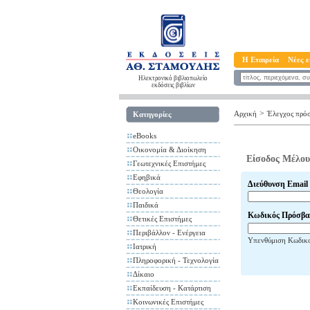
Η Εταιρεία
Νέες ε
Ηλεκτρονικό βιβλιοπωλείο
εκδόσεις βιβλίων
>
Αρχική
Έλεγχος πρό
Κατηγορίες
eBooks
Οικονομία & Διοίκηση
Είσοδος Μέλου
Γεωτεχνικές Επιστήμες
Εφηβικά
Διεύθυνση Email
Θεολογία
Παιδικά
Κωδικός Πρόσβα
Θετικές Επιστήμες
Περιβάλλον - Ενέργεια
Υπενθύμιση Κωδικ
Ιατρική
Πληροφορική - Τεχνολογία
Δίκαιο
Εκπαίδευση - Κατάρτιση
Κοινωνικές Επιστήμες