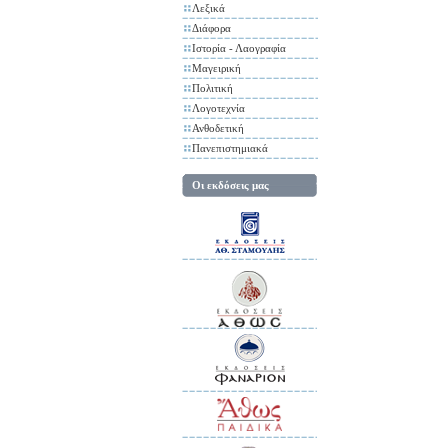
Λεξικά
Διάφορα
Ιστορία - Λαογραφία
Μαγειρική
Πολιτική
Λογοτεχνία
Ανθοδετική
Πανεπιστημιακά
Οι εκδόσεις μας