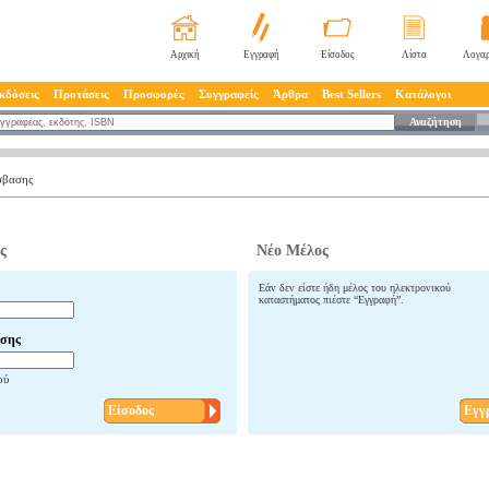
Αρχική
Εγγραφή
Είσοδος
Λίστα
Λογαρ
κδόσεις
Προτάσεις
Προσφορές
Συγγραφείς
Άρθρα
Best Sellers
Κατάλογοι
Αναζήτηση
σβασης
ς
Νέο Μέλος
Εάν δεν είστε ήδη μέλος του ηλεκτρονικού
καταστήματος πιέστε “Εγγραφή”.
σης
ού
Είσοδος
Εγγ