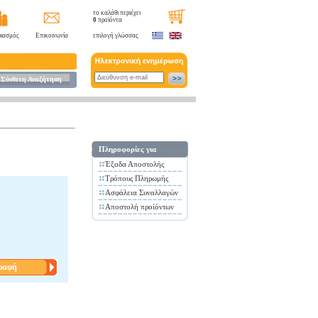
το καλάθι περιέχει
0
προϊόντα
ιασμός
Επικοινωνία
επιλογή γλώσσας
Σύνθετη Αναζήτηση
Πληροφορίες για
Έξοδα Αποστολής
Τρόπους Πληρωμής
Ασφάλεια Συναλλαγών
Αποστολή προίόντων
ραφή