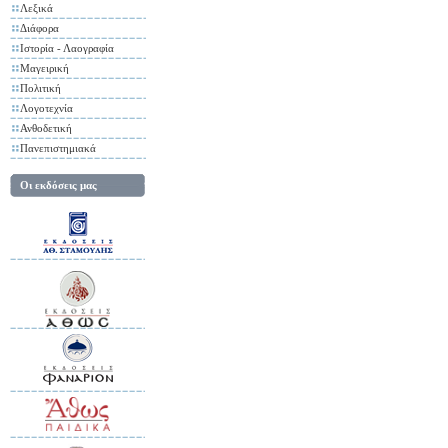
Λεξικά
Διάφορα
Ιστορία - Λαογραφία
Μαγειρική
Πολιτική
Λογοτεχνία
Ανθοδετική
Πανεπιστημιακά
Οι εκδόσεις μας