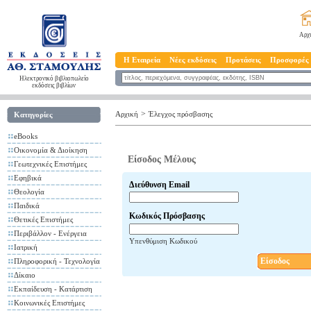
Αρχ
Η Εταιρεία
Νέες εκδόσεις
Προτάσεις
Προσφορές
Ηλεκτρονικό βιβλιοπωλείο
εκδόσεις βιβλίων
>
Αρχική
Έλεγχος πρόσβασης
Κατηγορίες
eBooks
Οικονομία & Διοίκηση
Είσοδος Μέλους
Γεωτεχνικές Επιστήμες
Εφηβικά
Διεύθυνση Email
Θεολογία
Παιδικά
Κωδικός Πρόσβασης
Θετικές Επιστήμες
Περιβάλλον - Ενέργεια
Υπενθύμιση Κωδικού
Ιατρική
Είσοδος
Πληροφορική - Τεχνολογία
Δίκαιο
Εκπαίδευση - Κατάρτιση
Κοινωνικές Επιστήμες