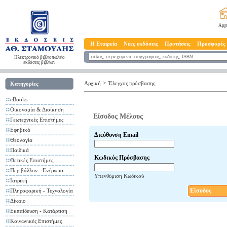
Αρχ
Η Εταιρεία
Νέες εκδόσεις
Προτάσεις
Προσφορές
Ηλεκτρονικό βιβλιοπωλείο
εκδόσεις βιβλίων
>
Αρχική
Έλεγχος πρόσβασης
Κατηγορίες
eBooks
Οικονομία & Διοίκηση
Είσοδος Μέλους
Γεωτεχνικές Επιστήμες
Εφηβικά
Διεύθυνση Email
Θεολογία
Παιδικά
Κωδικός Πρόσβασης
Θετικές Επιστήμες
Περιβάλλον - Ενέργεια
Υπενθύμιση Κωδικού
Ιατρική
Είσοδος
Πληροφορική - Τεχνολογία
Δίκαιο
Εκπαίδευση - Κατάρτιση
Κοινωνικές Επιστήμες