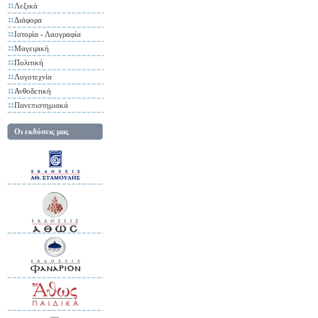
Λεξικά
Διάφορα
Ιστορία - Λαογραφία
Μαγειρική
Πολιτική
Λογοτεχνία
Ανθοδετική
Πανεπιστημιακά
Οι εκδόσεις μας