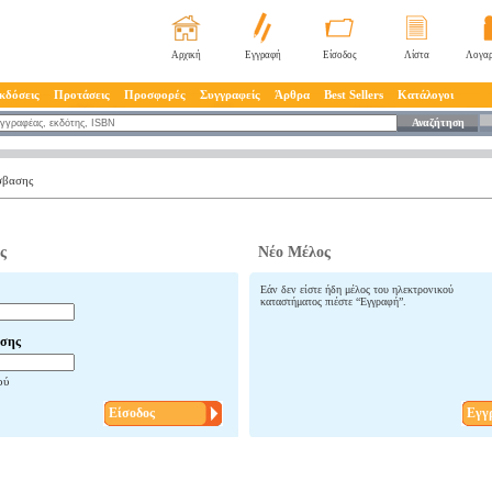
Αρχική
Εγγραφή
Είσοδος
Λίστα
Λογαρ
κδόσεις
Προτάσεις
Προσφορές
Συγγραφείς
Άρθρα
Best Sellers
Κατάλογοι
Αναζήτηση
σβασης
ς
Νέο Μέλος
Εάν δεν είστε ήδη μέλος του ηλεκτρονικού
καταστήματος πιέστε “Εγγραφή”.
σης
ού
Είσοδος
Εγγ