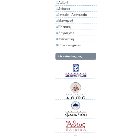
Λεξικά
Διάφορα
Ιστορία - Λαογραφία
Μαγειρική
Πολιτική
Λογοτεχνία
Ανθοδετική
Πανεπιστημιακά
Οι εκδόσεις μας