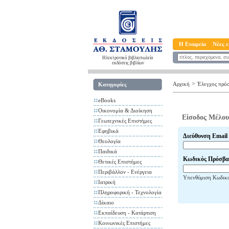
Η Εταιρεία
Νέες ε
Ηλεκτρονικό βιβλιοπωλείο
εκδόσεις βιβλίων
>
Αρχική
Έλεγχος πρό
Κατηγορίες
eBooks
Οικονομία & Διοίκηση
Είσοδος Μέλου
Γεωτεχνικές Επιστήμες
Εφηβικά
Διεύθυνση Email
Θεολογία
Παιδικά
Κωδικός Πρόσβα
Θετικές Επιστήμες
Περιβάλλον - Ενέργεια
Υπενθύμιση Κωδικ
Ιατρική
Πληροφορική - Τεχνολογία
Δίκαιο
Εκπαίδευση - Κατάρτιση
Κοινωνικές Επιστήμες