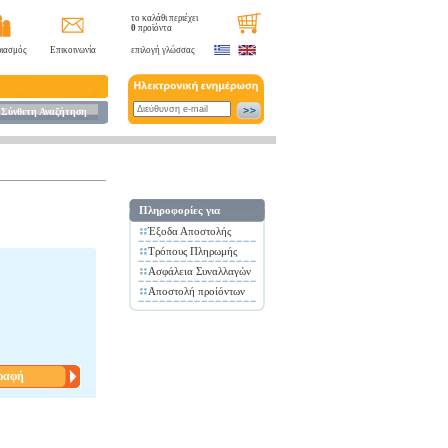
το καλάθι περιέχει
0
προϊόντα
ιασμός
Επικοινωνία
επιλογή γλώσσας
Σύνθετη Αναζήτηση
Πληροφορίες για
Έξοδα Αποστολής
Τρόπους Πληρωμής
Ασφάλεια Συναλλαγών
Αποστολή προίόντων
ραφή