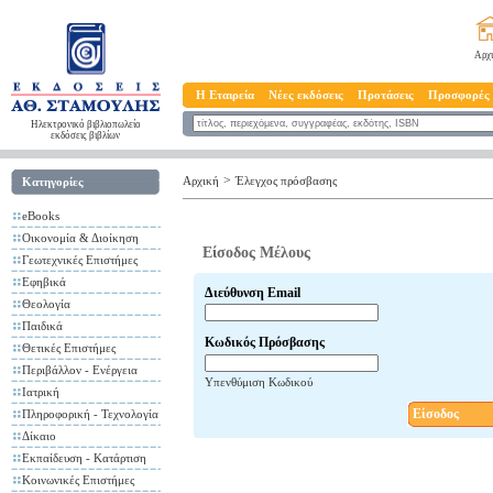
Αρχ
Η Εταιρεία
Νέες εκδόσεις
Προτάσεις
Προσφορές
Ηλεκτρονικό βιβλιοπωλείο
εκδόσεις βιβλίων
>
Αρχική
Έλεγχος πρόσβασης
Κατηγορίες
eBooks
Οικονομία & Διοίκηση
Είσοδος Μέλους
Γεωτεχνικές Επιστήμες
Εφηβικά
Διεύθυνση Email
Θεολογία
Παιδικά
Κωδικός Πρόσβασης
Θετικές Επιστήμες
Περιβάλλον - Ενέργεια
Υπενθύμιση Κωδικού
Ιατρική
Είσοδος
Πληροφορική - Τεχνολογία
Δίκαιο
Εκπαίδευση - Κατάρτιση
Κοινωνικές Επιστήμες