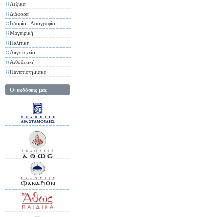
Λεξικά
Διάφορα
Ιστορία - Λαογραφία
Μαγειρική
Πολιτική
Λογοτεχνία
Ανθοδετική
Πανεπιστημιακά
Οι εκδόσεις μας