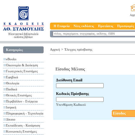
Αρχ
Η Εταιρεία
Νέες εκδόσεις
Προτάσεις
Προσφορές
Ηλεκτρονικό βιβλιοπωλείο
εκδόσεις βιβλίων
>
Αρχική
Έλεγχος πρόσβασης
Κατηγορίες
eBooks
Οικονομία & Διοίκηση
Είσοδος Μέλους
Γεωτεχνικές Επιστήμες
Εφηβικά
Διεύθυνση Email
Θεολογία
Παιδικά
Κωδικός Πρόσβασης
Θετικές Επιστήμες
Περιβάλλον - Ενέργεια
Υπενθύμιση Κωδικού
Ιατρική
Είσοδος
Πληροφορική - Τεχνολογία
Δίκαιο
Εκπαίδευση - Κατάρτιση
Κοινωνικές Επιστήμες