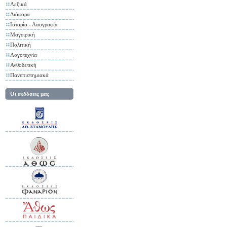
Λεξικά
Διάφορα
Ιστορία - Λαογραφία
Μαγειρική
Πολιτική
Λογοτεχνία
Ανθοδετική
Πανεπιστημιακά
Οι εκδόσεις μας