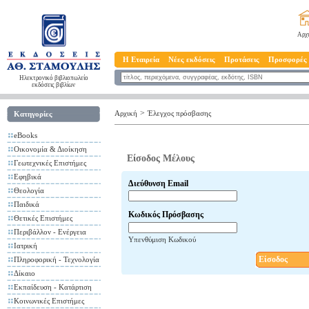
Αρχ
Η Εταιρεία
Νέες εκδόσεις
Προτάσεις
Προσφορές
Ηλεκτρονικό βιβλιοπωλείο
εκδόσεις βιβλίων
>
Αρχική
Έλεγχος πρόσβασης
Κατηγορίες
eBooks
Οικονομία & Διοίκηση
Είσοδος Μέλους
Γεωτεχνικές Επιστήμες
Εφηβικά
Διεύθυνση Email
Θεολογία
Παιδικά
Κωδικός Πρόσβασης
Θετικές Επιστήμες
Περιβάλλον - Ενέργεια
Υπενθύμιση Κωδικού
Ιατρική
Είσοδος
Πληροφορική - Τεχνολογία
Δίκαιο
Εκπαίδευση - Κατάρτιση
Κοινωνικές Επιστήμες