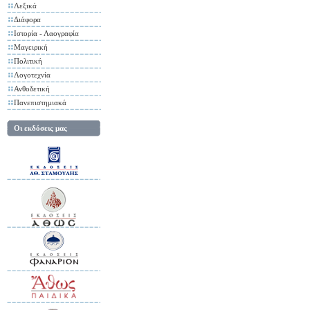
Λεξικά
Διάφορα
Ιστορία - Λαογραφία
Μαγειρική
Πολιτική
Λογοτεχνία
Ανθοδετική
Πανεπιστημιακά
Οι εκδόσεις μας