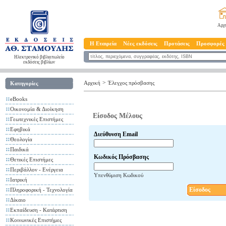
Αρχ
Η Εταιρεία
Νέες εκδόσεις
Προτάσεις
Προσφορές
Ηλεκτρονικό βιβλιοπωλείο
εκδόσεις βιβλίων
>
Αρχική
Έλεγχος πρόσβασης
Κατηγορίες
eBooks
Οικονομία & Διοίκηση
Είσοδος Μέλους
Γεωτεχνικές Επιστήμες
Εφηβικά
Διεύθυνση Email
Θεολογία
Παιδικά
Κωδικός Πρόσβασης
Θετικές Επιστήμες
Περιβάλλον - Ενέργεια
Υπενθύμιση Κωδικού
Ιατρική
Είσοδος
Πληροφορική - Τεχνολογία
Δίκαιο
Εκπαίδευση - Κατάρτιση
Κοινωνικές Επιστήμες