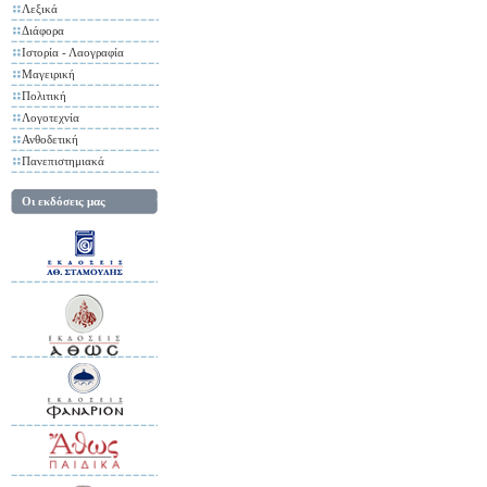
Λεξικά
Διάφορα
Ιστορία - Λαογραφία
Μαγειρική
Πολιτική
Λογοτεχνία
Ανθοδετική
Πανεπιστημιακά
Οι εκδόσεις μας