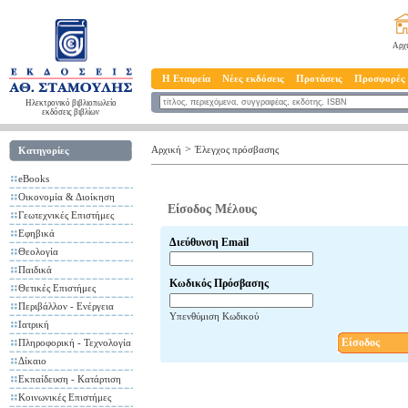
Αρχ
Η Εταιρεία
Νέες εκδόσεις
Προτάσεις
Προσφορές
Ηλεκτρονικό βιβλιοπωλείο
εκδόσεις βιβλίων
>
Αρχική
Έλεγχος πρόσβασης
Κατηγορίες
eBooks
Οικονομία & Διοίκηση
Είσοδος Μέλους
Γεωτεχνικές Επιστήμες
Εφηβικά
Διεύθυνση Email
Θεολογία
Παιδικά
Κωδικός Πρόσβασης
Θετικές Επιστήμες
Περιβάλλον - Ενέργεια
Υπενθύμιση Κωδικού
Ιατρική
Είσοδος
Πληροφορική - Τεχνολογία
Δίκαιο
Εκπαίδευση - Κατάρτιση
Κοινωνικές Επιστήμες