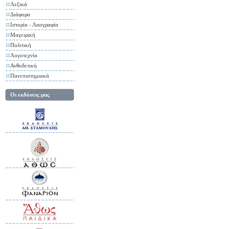
Λεξικά
Διάφορα
Ιστορία - Λαογραφία
Μαγειρική
Πολιτική
Λογοτεχνία
Ανθοδετική
Πανεπιστημιακά
Οι εκδόσεις μας