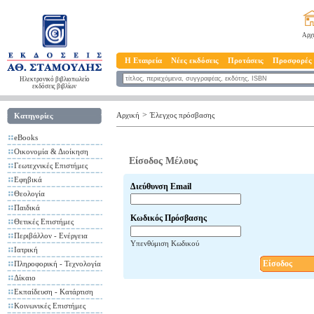
Αρχ
Η Εταιρεία
Νέες εκδόσεις
Προτάσεις
Προσφορές
Ηλεκτρονικό βιβλιοπωλείο
εκδόσεις βιβλίων
>
Αρχική
Έλεγχος πρόσβασης
Κατηγορίες
eBooks
Οικονομία & Διοίκηση
Είσοδος Μέλους
Γεωτεχνικές Επιστήμες
Εφηβικά
Διεύθυνση Email
Θεολογία
Παιδικά
Κωδικός Πρόσβασης
Θετικές Επιστήμες
Περιβάλλον - Ενέργεια
Υπενθύμιση Κωδικού
Ιατρική
Είσοδος
Πληροφορική - Τεχνολογία
Δίκαιο
Εκπαίδευση - Κατάρτιση
Κοινωνικές Επιστήμες