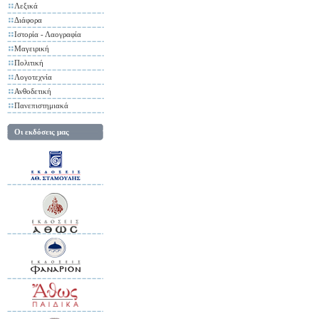
Λεξικά
Διάφορα
Ιστορία - Λαογραφία
Μαγειρική
Πολιτική
Λογοτεχνία
Ανθοδετική
Πανεπιστημιακά
Οι εκδόσεις μας