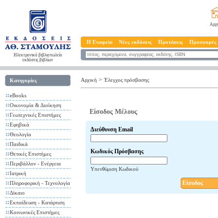
Αρχ
Η Εταιρεία
Νέες εκδόσεις
Προτάσεις
Προσφορές
Ηλεκτρονικό βιβλιοπωλείο
εκδόσεις βιβλίων
>
Αρχική
Έλεγχος πρόσβασης
Κατηγορίες
eBooks
Οικονομία & Διοίκηση
Είσοδος Μέλους
Γεωτεχνικές Επιστήμες
Εφηβικά
Διεύθυνση Email
Θεολογία
Παιδικά
Κωδικός Πρόσβασης
Θετικές Επιστήμες
Περιβάλλον - Ενέργεια
Υπενθύμιση Κωδικού
Ιατρική
Είσοδος
Πληροφορική - Τεχνολογία
Δίκαιο
Εκπαίδευση - Κατάρτιση
Κοινωνικές Επιστήμες