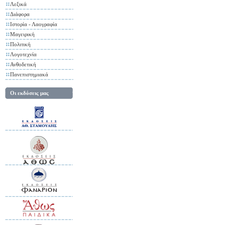
Λεξικά
Διάφορα
Ιστορία - Λαογραφία
Μαγειρική
Πολιτική
Λογοτεχνία
Ανθοδετική
Πανεπιστημιακά
Οι εκδόσεις μας