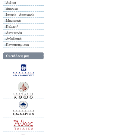
Λεξικά
Διάφορα
Ιστορία - Λαογραφία
Μαγειρική
Πολιτική
Λογοτεχνία
Ανθοδετική
Πανεπιστημιακά
Οι εκδόσεις μας