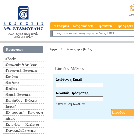
Αρχ
Η Εταιρεία
Νέες εκδόσεις
Προτάσεις
Προσφορές
Ηλεκτρονικό βιβλιοπωλείο
εκδόσεις βιβλίων
>
Αρχική
Έλεγχος πρόσβασης
Κατηγορίες
eBooks
Οικονομία & Διοίκηση
Είσοδος Μέλους
Γεωτεχνικές Επιστήμες
Εφηβικά
Διεύθυνση Email
Θεολογία
Παιδικά
Κωδικός Πρόσβασης
Θετικές Επιστήμες
Περιβάλλον - Ενέργεια
Υπενθύμιση Κωδικού
Ιατρική
Είσοδος
Πληροφορική - Τεχνολογία
Δίκαιο
Εκπαίδευση - Κατάρτιση
Κοινωνικές Επιστήμες