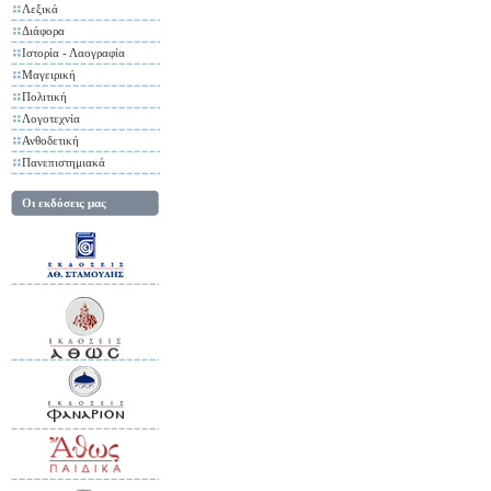
Λεξικά
Διάφορα
Ιστορία - Λαογραφία
Μαγειρική
Πολιτική
Λογοτεχνία
Ανθοδετική
Πανεπιστημιακά
Οι εκδόσεις μας