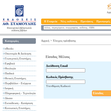
Αρχ
Η Εταιρεία
Νέες εκδόσεις
Προτάσεις
Προσφορές
Ηλεκτρονικό βιβλιοπωλείο
εκδόσεις βιβλίων
>
Αρχική
Έλεγχος πρόσβασης
Κατηγορίες
eBooks
Οικονομία & Διοίκηση
Είσοδος Μέλους
Γεωτεχνικές Επιστήμες
Εφηβικά
Διεύθυνση Email
Θεολογία
Παιδικά
Κωδικός Πρόσβασης
Θετικές Επιστήμες
Περιβάλλον - Ενέργεια
Υπενθύμιση Κωδικού
Ιατρική
Είσοδος
Πληροφορική - Τεχνολογία
Δίκαιο
Εκπαίδευση - Κατάρτιση
Κοινωνικές Επιστήμες