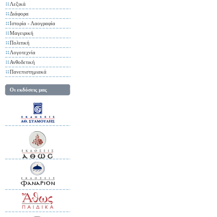
Λεξικά
Διάφορα
Ιστορία - Λαογραφία
Μαγειρική
Πολιτική
Λογοτεχνία
Ανθοδετική
Πανεπιστημιακά
Οι εκδόσεις μας