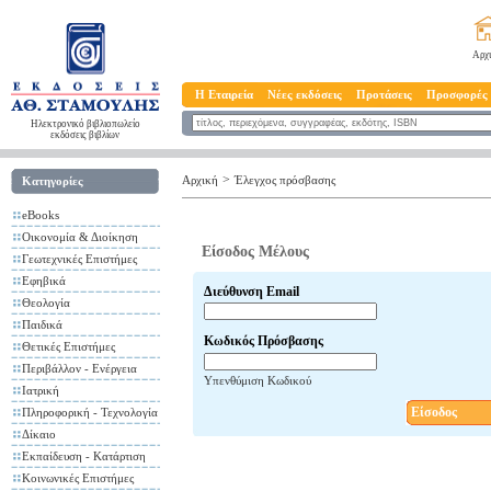
Αρχ
Η Εταιρεία
Νέες εκδόσεις
Προτάσεις
Προσφορές
Ηλεκτρονικό βιβλιοπωλείο
εκδόσεις βιβλίων
>
Αρχική
Έλεγχος πρόσβασης
Κατηγορίες
eBooks
Οικονομία & Διοίκηση
Είσοδος Μέλους
Γεωτεχνικές Επιστήμες
Εφηβικά
Διεύθυνση Email
Θεολογία
Παιδικά
Κωδικός Πρόσβασης
Θετικές Επιστήμες
Περιβάλλον - Ενέργεια
Υπενθύμιση Κωδικού
Ιατρική
Είσοδος
Πληροφορική - Τεχνολογία
Δίκαιο
Εκπαίδευση - Κατάρτιση
Κοινωνικές Επιστήμες