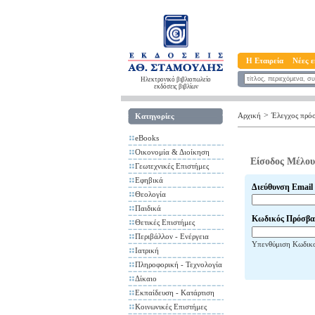
Η Εταιρεία
Νέες ε
Ηλεκτρονικό βιβλιοπωλείο
εκδόσεις βιβλίων
>
Αρχική
Έλεγχος πρό
Κατηγορίες
eBooks
Οικονομία & Διοίκηση
Είσοδος Μέλου
Γεωτεχνικές Επιστήμες
Εφηβικά
Διεύθυνση Email
Θεολογία
Παιδικά
Κωδικός Πρόσβα
Θετικές Επιστήμες
Περιβάλλον - Ενέργεια
Υπενθύμιση Κωδικ
Ιατρική
Πληροφορική - Τεχνολογία
Δίκαιο
Εκπαίδευση - Κατάρτιση
Κοινωνικές Επιστήμες