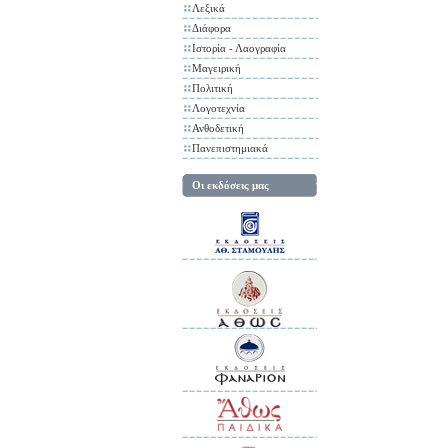
Λεξικά
Διάφορα
Ιστορία - Λαογραφία
Μαγειρική
Πολιτική
Λογοτεχνία
Ανθοδετική
Πανεπιστημιακά
Οι εκδόσεις μας