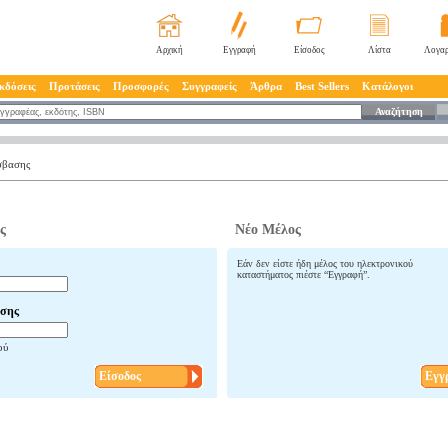
Αρχική
Εγγραφή
Είσοδος
Λίστα
Λογαρ
κδόσεις
Προτάσεις
Προσφορές
Συγγραφείς
Άρθρα
Best Sellers
Κατάλογοι
Αναζήτηση
σβασης
ς
Νέο Μέλος
Εάν δεν είστε ήδη μέλος του ηλεκτρονικού
καταστήματος πιέστε “Εγγραφή”.
σης
ού
Είσοδος
Εγγ