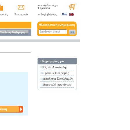
το καλάθι περιέχει
0
προϊόντα
ιασμός
Επικοινωνία
επιλογή γλώσσας
Σύνθετη Αναζήτηση
Πληροφορίες για
Έξοδα Αποστολής
Τρόπους Πληρωμής
Ασφάλεια Συναλλαγών
Αποστολή προίόντων
ραφή