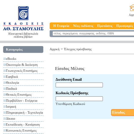
Αρχ
Η Εταιρεία
Νέες εκδόσεις
Προτάσεις
Προσφορές
Ηλεκτρονικό βιβλιοπωλείο
εκδόσεις βιβλίων
>
Αρχική
Έλεγχος πρόσβασης
Κατηγορίες
eBooks
Οικονομία & Διοίκηση
Είσοδος Μέλους
Γεωτεχνικές Επιστήμες
Εφηβικά
Διεύθυνση Email
Θεολογία
Παιδικά
Κωδικός Πρόσβασης
Θετικές Επιστήμες
Περιβάλλον - Ενέργεια
Υπενθύμιση Κωδικού
Ιατρική
Είσοδος
Πληροφορική - Τεχνολογία
Δίκαιο
Εκπαίδευση - Κατάρτιση
Κοινωνικές Επιστήμες