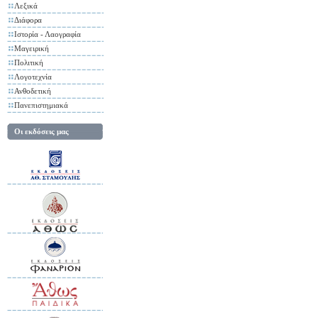
Λεξικά
Διάφορα
Ιστορία - Λαογραφία
Μαγειρική
Πολιτική
Λογοτεχνία
Ανθοδετική
Πανεπιστημιακά
Οι εκδόσεις μας