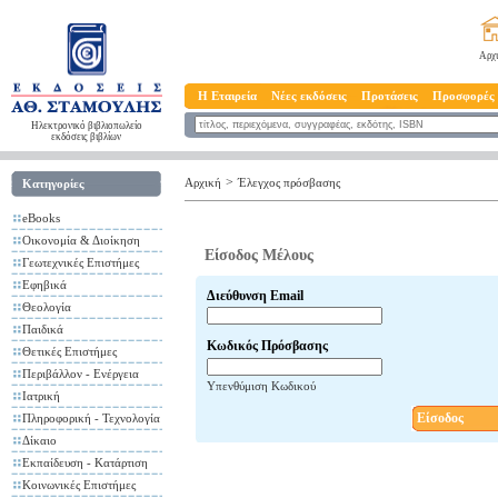
Αρχ
Η Εταιρεία
Νέες εκδόσεις
Προτάσεις
Προσφορές
Ηλεκτρονικό βιβλιοπωλείο
εκδόσεις βιβλίων
>
Αρχική
Έλεγχος πρόσβασης
Κατηγορίες
eBooks
Οικονομία & Διοίκηση
Είσοδος Μέλους
Γεωτεχνικές Επιστήμες
Εφηβικά
Διεύθυνση Email
Θεολογία
Παιδικά
Κωδικός Πρόσβασης
Θετικές Επιστήμες
Περιβάλλον - Ενέργεια
Υπενθύμιση Κωδικού
Ιατρική
Είσοδος
Πληροφορική - Τεχνολογία
Δίκαιο
Εκπαίδευση - Κατάρτιση
Κοινωνικές Επιστήμες