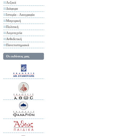
Λεξικά
Διάφορα
Ιστορία - Λαογραφία
Μαγειρική
Πολιτική
Λογοτεχνία
Ανθοδετική
Πανεπιστημιακά
Οι εκδόσεις μας