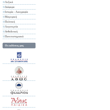
Λεξικά
Διάφορα
Ιστορία - Λαογραφία
Μαγειρική
Πολιτική
Λογοτεχνία
Ανθοδετική
Πανεπιστημιακά
Οι εκδόσεις μας