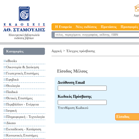
Αρχ
Η Εταιρεία
Νέες εκδόσεις
Προτάσεις
Προσφορές
Ηλεκτρονικό βιβλιοπωλείο
εκδόσεις βιβλίων
>
Αρχική
Έλεγχος πρόσβασης
Κατηγορίες
eBooks
Οικονομία & Διοίκηση
Είσοδος Μέλους
Γεωτεχνικές Επιστήμες
Εφηβικά
Διεύθυνση Email
Θεολογία
Παιδικά
Κωδικός Πρόσβασης
Θετικές Επιστήμες
Περιβάλλον - Ενέργεια
Υπενθύμιση Κωδικού
Ιατρική
Είσοδος
Πληροφορική - Τεχνολογία
Δίκαιο
Εκπαίδευση - Κατάρτιση
Κοινωνικές Επιστήμες