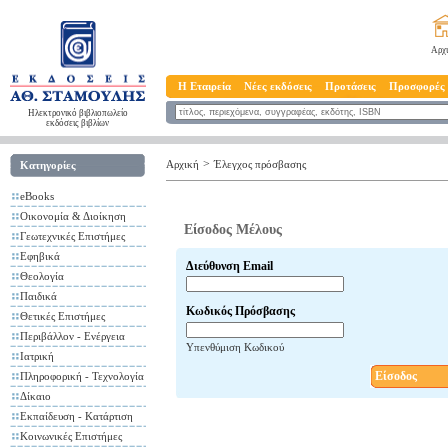
Αρχ
Η Εταιρεία
Νέες εκδόσεις
Προτάσεις
Προσφορές
Ηλεκτρονικό βιβλιοπωλείο
εκδόσεις βιβλίων
>
Αρχική
Έλεγχος πρόσβασης
Κατηγορίες
eBooks
Οικονομία & Διοίκηση
Είσοδος Μέλους
Γεωτεχνικές Επιστήμες
Εφηβικά
Διεύθυνση Email
Θεολογία
Παιδικά
Κωδικός Πρόσβασης
Θετικές Επιστήμες
Περιβάλλον - Ενέργεια
Υπενθύμιση Κωδικού
Ιατρική
Είσοδος
Πληροφορική - Τεχνολογία
Δίκαιο
Εκπαίδευση - Κατάρτιση
Κοινωνικές Επιστήμες