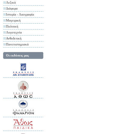
Λεξικά
Διάφορα
Ιστορία - Λαογραφία
Μαγειρική
Πολιτική
Λογοτεχνία
Ανθοδετική
Πανεπιστημιακά
Οι εκδόσεις μας