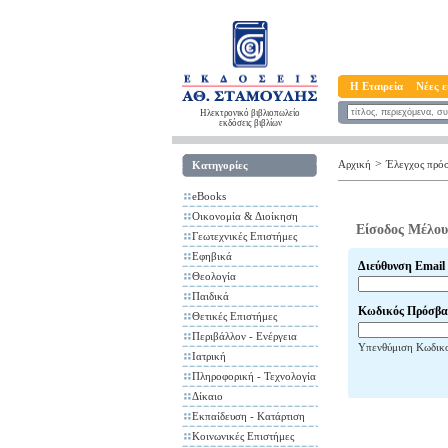
Η Εταιρεία
Νέες ε
Ηλεκτρονικό βιβλιοπωλείο
εκδόσεις βιβλίων
>
Αρχική
Έλεγχος πρό
Κατηγορίες
eBooks
Οικονομία & Διοίκηση
Είσοδος Μέλου
Γεωτεχνικές Επιστήμες
Εφηβικά
Διεύθυνση Email
Θεολογία
Παιδικά
Κωδικός Πρόσβα
Θετικές Επιστήμες
Περιβάλλον - Ενέργεια
Υπενθύμιση Κωδικ
Ιατρική
Πληροφορική - Τεχνολογία
Δίκαιο
Εκπαίδευση - Κατάρτιση
Κοινωνικές Επιστήμες