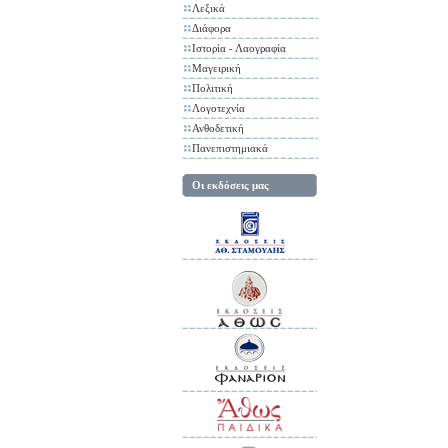
Λεξικά
Διάφορα
Ιστορία - Λαογραφία
Μαγειρική
Πολιτική
Λογοτεχνία
Ανθοδετική
Πανεπιστημιακά
Οι εκδόσεις μας