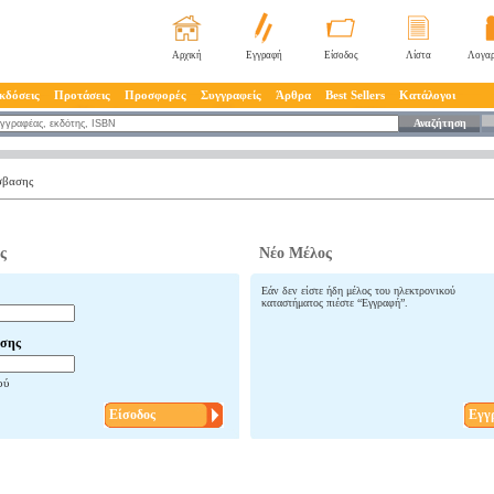
Αρχική
Εγγραφή
Είσοδος
Λίστα
Λογαρ
κδόσεις
Προτάσεις
Προσφορές
Συγγραφείς
Άρθρα
Best Sellers
Κατάλογοι
Αναζήτηση
σβασης
ς
Νέο Μέλος
Εάν δεν είστε ήδη μέλος του ηλεκτρονικού
καταστήματος πιέστε “Εγγραφή”.
σης
ού
Είσοδος
Εγγ