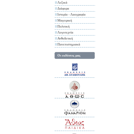
Λεξικά
Διάφορα
Ιστορία - Λαογραφία
Μαγειρική
Πολιτική
Λογοτεχνία
Ανθοδετική
Πανεπιστημιακά
Οι εκδόσεις μας