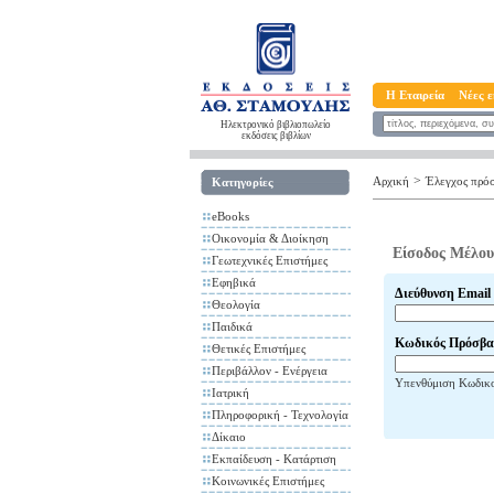
Η Εταιρεία
Νέες ε
Ηλεκτρονικό βιβλιοπωλείο
εκδόσεις βιβλίων
>
Αρχική
Έλεγχος πρό
Κατηγορίες
eBooks
Οικονομία & Διοίκηση
Είσοδος Μέλου
Γεωτεχνικές Επιστήμες
Εφηβικά
Διεύθυνση Email
Θεολογία
Παιδικά
Κωδικός Πρόσβα
Θετικές Επιστήμες
Περιβάλλον - Ενέργεια
Υπενθύμιση Κωδικ
Ιατρική
Πληροφορική - Τεχνολογία
Δίκαιο
Εκπαίδευση - Κατάρτιση
Κοινωνικές Επιστήμες