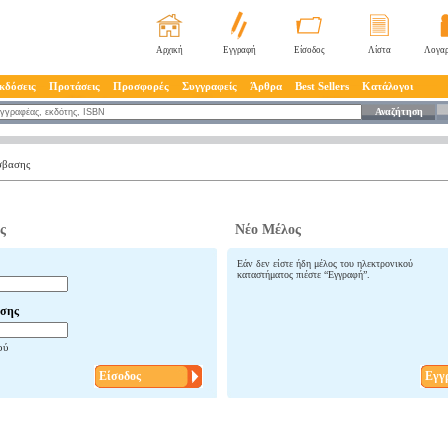
Αρχική
Εγγραφή
Είσοδος
Λίστα
Λογαρ
κδόσεις
Προτάσεις
Προσφορές
Συγγραφείς
Άρθρα
Best Sellers
Κατάλογοι
Αναζήτηση
σβασης
ς
Νέο Μέλος
Εάν δεν είστε ήδη μέλος του ηλεκτρονικού
καταστήματος πιέστε “Εγγραφή”.
σης
ού
Είσοδος
Εγγ