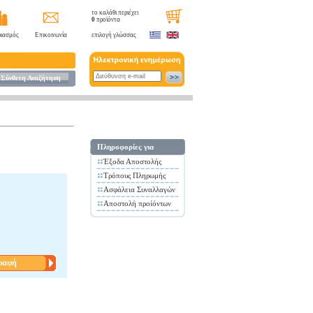
το καλάθι περιέχει
0
προϊόντα
ιασμός
Επικοινωνία
επιλογή γλώσσας
Σύνθετη Αναζήτηση
Πληροφορίες για
Έξοδα Αποστολής
Τρόπους Πληρωμής
Ασφάλεια Συναλλαγών
Αποστολή προίόντων
ραφή