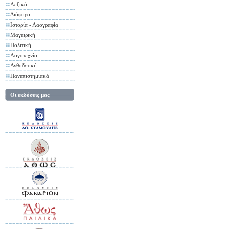
Λεξικά
Διάφορα
Ιστορία - Λαογραφία
Μαγειρική
Πολιτική
Λογοτεχνία
Ανθοδετική
Πανεπιστημιακά
Οι εκδόσεις μας