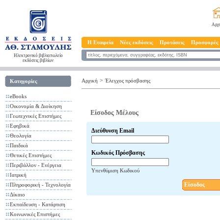
Αρχ
Η Εταιρεία
Νέες εκδόσεις
Προτάσεις
Προσφορές
Ηλεκτρονικό βιβλιοπωλείο
εκδόσεις βιβλίων
>
Αρχική
Έλεγχος πρόσβασης
Κατηγορίες
eBooks
Οικονομία & Διοίκηση
Είσοδος Μέλους
Γεωτεχνικές Επιστήμες
Εφηβικά
Διεύθυνση Email
Θεολογία
Παιδικά
Κωδικός Πρόσβασης
Θετικές Επιστήμες
Περιβάλλον - Ενέργεια
Υπενθύμιση Κωδικού
Ιατρική
Είσοδος
Πληροφορική - Τεχνολογία
Δίκαιο
Εκπαίδευση - Κατάρτιση
Κοινωνικές Επιστήμες