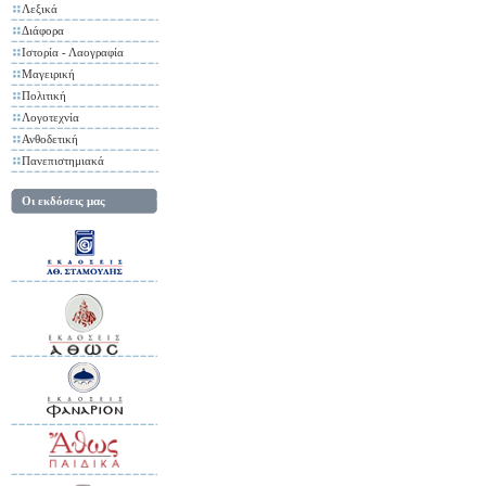
Λεξικά
Διάφορα
Ιστορία - Λαογραφία
Μαγειρική
Πολιτική
Λογοτεχνία
Ανθοδετική
Πανεπιστημιακά
Οι εκδόσεις μας