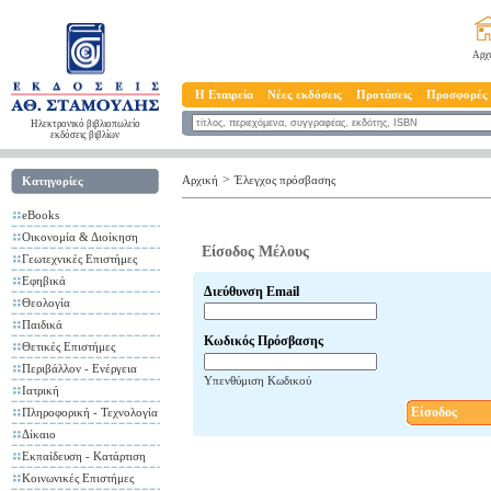
Αρχ
Η Εταιρεία
Νέες εκδόσεις
Προτάσεις
Προσφορές
Ηλεκτρονικό βιβλιοπωλείο
εκδόσεις βιβλίων
>
Αρχική
Έλεγχος πρόσβασης
Κατηγορίες
eBooks
Οικονομία & Διοίκηση
Είσοδος Μέλους
Γεωτεχνικές Επιστήμες
Εφηβικά
Διεύθυνση Email
Θεολογία
Παιδικά
Κωδικός Πρόσβασης
Θετικές Επιστήμες
Περιβάλλον - Ενέργεια
Υπενθύμιση Κωδικού
Ιατρική
Είσοδος
Πληροφορική - Τεχνολογία
Δίκαιο
Εκπαίδευση - Κατάρτιση
Κοινωνικές Επιστήμες