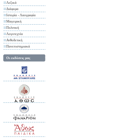
Λεξικά
Διάφορα
Ιστορία - Λαογραφία
Μαγειρική
Πολιτική
Λογοτεχνία
Ανθοδετική
Πανεπιστημιακά
Οι εκδόσεις μας