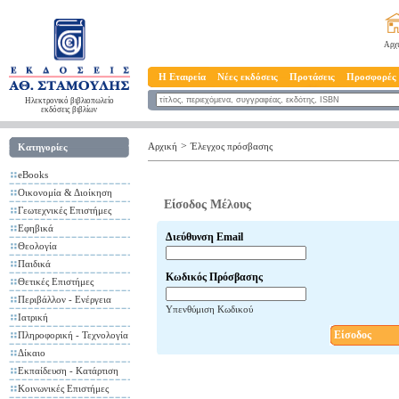
Αρχ
Η Εταιρεία
Νέες εκδόσεις
Προτάσεις
Προσφορές
Ηλεκτρονικό βιβλιοπωλείο
εκδόσεις βιβλίων
>
Αρχική
Έλεγχος πρόσβασης
Κατηγορίες
eBooks
Οικονομία & Διοίκηση
Είσοδος Μέλους
Γεωτεχνικές Επιστήμες
Εφηβικά
Διεύθυνση Email
Θεολογία
Παιδικά
Κωδικός Πρόσβασης
Θετικές Επιστήμες
Περιβάλλον - Ενέργεια
Υπενθύμιση Κωδικού
Ιατρική
Είσοδος
Πληροφορική - Τεχνολογία
Δίκαιο
Εκπαίδευση - Κατάρτιση
Κοινωνικές Επιστήμες