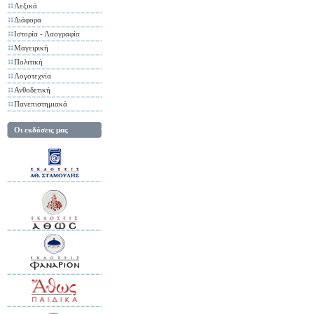
Λεξικά
Διάφορα
Ιστορία - Λαογραφία
Μαγειρική
Πολιτική
Λογοτεχνία
Ανθοδετική
Πανεπιστημιακά
Οι εκδόσεις μας