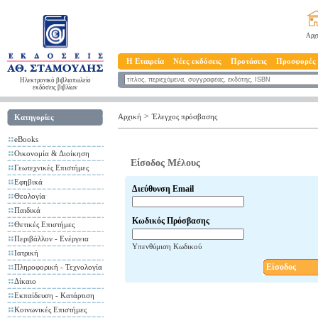
Αρχ
Η Εταιρεία
Νέες εκδόσεις
Προτάσεις
Προσφορές
Ηλεκτρονικό βιβλιοπωλείο
εκδόσεις βιβλίων
>
Αρχική
Έλεγχος πρόσβασης
Κατηγορίες
eBooks
Οικονομία & Διοίκηση
Είσοδος Μέλους
Γεωτεχνικές Επιστήμες
Εφηβικά
Διεύθυνση Email
Θεολογία
Παιδικά
Κωδικός Πρόσβασης
Θετικές Επιστήμες
Περιβάλλον - Ενέργεια
Υπενθύμιση Κωδικού
Ιατρική
Είσοδος
Πληροφορική - Τεχνολογία
Δίκαιο
Εκπαίδευση - Κατάρτιση
Κοινωνικές Επιστήμες