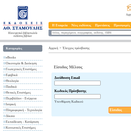
Αρχ
Η Εταιρεία
Νέες εκδόσεις
Προτάσεις
Προσφορές
Ηλεκτρονικό βιβλιοπωλείο
εκδόσεις βιβλίων
>
Αρχική
Έλεγχος πρόσβασης
Κατηγορίες
eBooks
Οικονομία & Διοίκηση
Είσοδος Μέλους
Γεωτεχνικές Επιστήμες
Εφηβικά
Διεύθυνση Email
Θεολογία
Παιδικά
Κωδικός Πρόσβασης
Θετικές Επιστήμες
Περιβάλλον - Ενέργεια
Υπενθύμιση Κωδικού
Ιατρική
Είσοδος
Πληροφορική - Τεχνολογία
Δίκαιο
Εκπαίδευση - Κατάρτιση
Κοινωνικές Επιστήμες