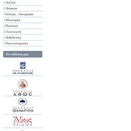
Λεξικά
Διάφορα
Ιστορία - Λαογραφία
Μαγειρική
Πολιτική
Λογοτεχνία
Ανθοδετική
Πανεπιστημιακά
Οι εκδόσεις μας