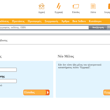
Αρχική
Εγγραφή
Είσοδος
Λίστα
Λογαρ
κδόσεις
Προτάσεις
Προσφορές
Συγγραφείς
Άρθρα
Best Sellers
Κατάλογοι
Αναζήτηση
σβασης
ς
Νέο Μέλος
Εάν δεν είστε ήδη μέλος του ηλεκτρονικού
καταστήματος πιέστε “Εγγραφή”.
σης
ού
Είσοδος
Εγγ