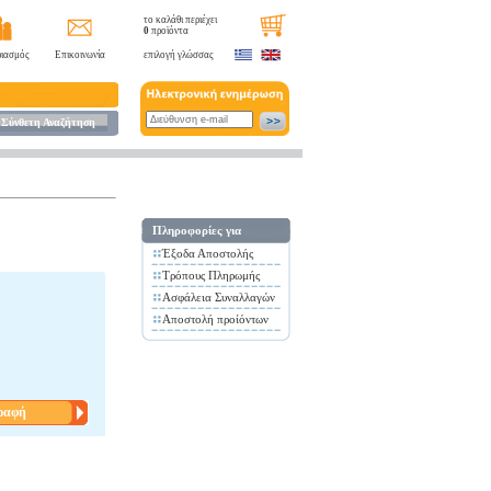
το καλάθι περιέχει
0
προϊόντα
ιασμός
Επικοινωνία
επιλογή γλώσσας
Σύνθετη Αναζήτηση
Πληροφορίες για
Έξοδα Αποστολής
Τρόπους Πληρωμής
Ασφάλεια Συναλλαγών
Αποστολή προίόντων
ραφή