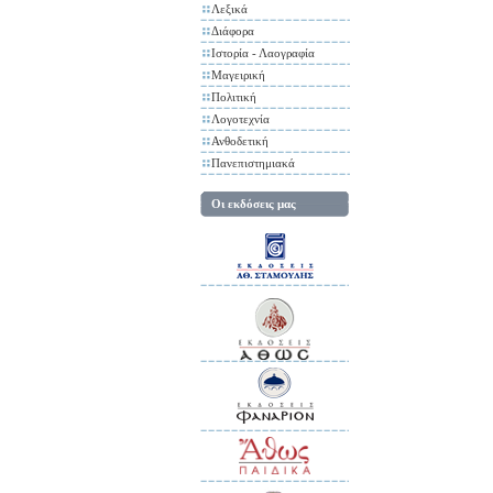
Λεξικά
Διάφορα
Ιστορία - Λαογραφία
Μαγειρική
Πολιτική
Λογοτεχνία
Ανθοδετική
Πανεπιστημιακά
Οι εκδόσεις μας