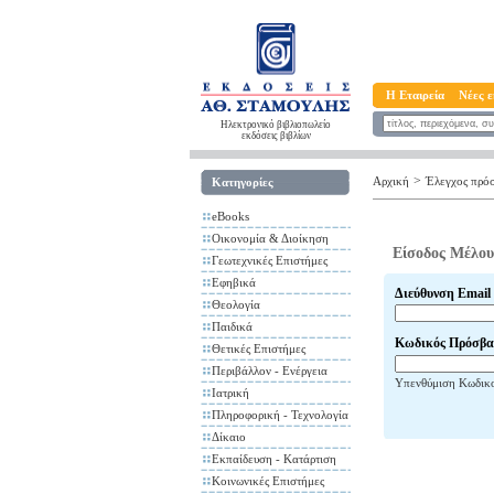
Η Εταιρεία
Νέες ε
Ηλεκτρονικό βιβλιοπωλείο
εκδόσεις βιβλίων
>
Αρχική
Έλεγχος πρό
Κατηγορίες
eBooks
Οικονομία & Διοίκηση
Είσοδος Μέλου
Γεωτεχνικές Επιστήμες
Εφηβικά
Διεύθυνση Email
Θεολογία
Παιδικά
Κωδικός Πρόσβα
Θετικές Επιστήμες
Περιβάλλον - Ενέργεια
Υπενθύμιση Κωδικ
Ιατρική
Πληροφορική - Τεχνολογία
Δίκαιο
Εκπαίδευση - Κατάρτιση
Κοινωνικές Επιστήμες