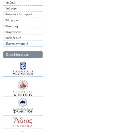
Λεξικά
Διάφορα
Ιστορία - Λαογραφία
Μαγειρική
Πολιτική
Λογοτεχνία
Ανθοδετική
Πανεπιστημιακά
Οι εκδόσεις μας