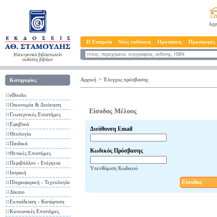
Αρχ
Η Εταιρεία
Νέες εκδόσεις
Προτάσεις
Προσφορές
Ηλεκτρονικό βιβλιοπωλείο
εκδόσεις βιβλίων
>
Αρχική
Έλεγχος πρόσβασης
Κατηγορίες
eBooks
Οικονομία & Διοίκηση
Είσοδος Μέλους
Γεωτεχνικές Επιστήμες
Εφηβικά
Διεύθυνση Email
Θεολογία
Παιδικά
Κωδικός Πρόσβασης
Θετικές Επιστήμες
Περιβάλλον - Ενέργεια
Υπενθύμιση Κωδικού
Ιατρική
Είσοδος
Πληροφορική - Τεχνολογία
Δίκαιο
Εκπαίδευση - Κατάρτιση
Κοινωνικές Επιστήμες