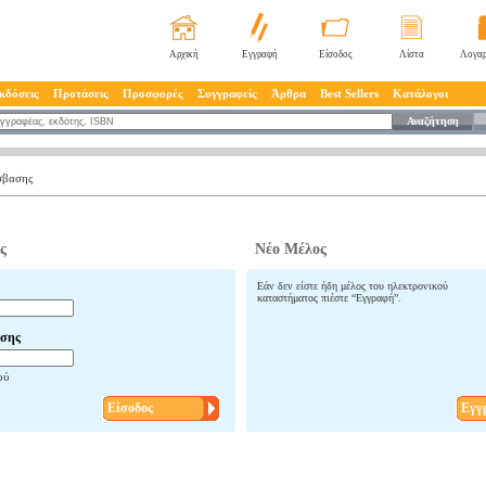
Αρχική
Εγγραφή
Είσοδος
Λίστα
Λογαρ
κδόσεις
Προτάσεις
Προσφορές
Συγγραφείς
Άρθρα
Best Sellers
Κατάλογοι
Αναζήτηση
σβασης
ς
Νέο Μέλος
Εάν δεν είστε ήδη μέλος του ηλεκτρονικού
καταστήματος πιέστε “Εγγραφή”.
σης
ού
Είσοδος
Εγγ