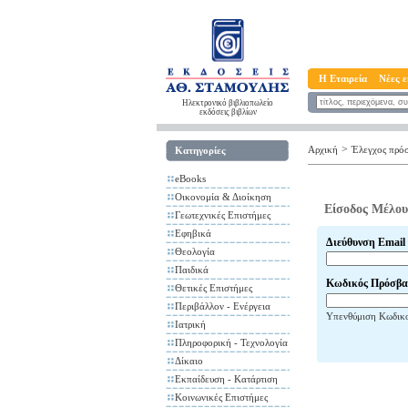
Η Εταιρεία
Νέες ε
Ηλεκτρονικό βιβλιοπωλείο
εκδόσεις βιβλίων
>
Αρχική
Έλεγχος πρό
Κατηγορίες
eBooks
Οικονομία & Διοίκηση
Είσοδος Μέλου
Γεωτεχνικές Επιστήμες
Εφηβικά
Διεύθυνση Email
Θεολογία
Παιδικά
Κωδικός Πρόσβα
Θετικές Επιστήμες
Περιβάλλον - Ενέργεια
Υπενθύμιση Κωδικ
Ιατρική
Πληροφορική - Τεχνολογία
Δίκαιο
Εκπαίδευση - Κατάρτιση
Κοινωνικές Επιστήμες