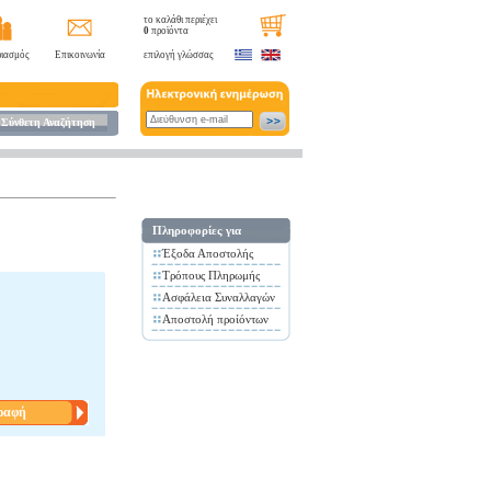
το καλάθι περιέχει
0
προϊόντα
ιασμός
Επικοινωνία
επιλογή γλώσσας
Σύνθετη Αναζήτηση
Πληροφορίες για
Έξοδα Αποστολής
Τρόπους Πληρωμής
Ασφάλεια Συναλλαγών
Αποστολή προίόντων
ραφή