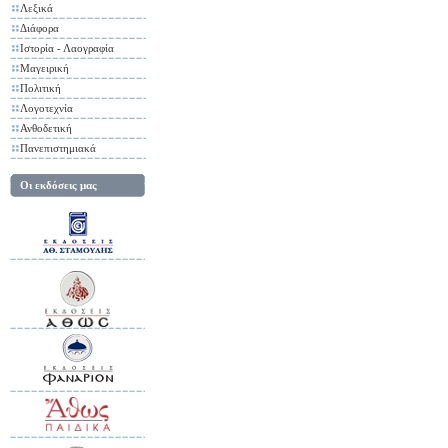
Λεξικά
Διάφορα
Ιστορία - Λαογραφία
Μαγειρική
Πολιτική
Λογοτεχνία
Ανθοδετική
Πανεπιστημιακά
Οι εκδόσεις μας