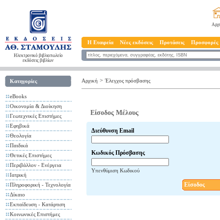
Αρχ
Η Εταιρεία
Νέες εκδόσεις
Προτάσεις
Προσφορές
Ηλεκτρονικό βιβλιοπωλείο
εκδόσεις βιβλίων
>
Αρχική
Έλεγχος πρόσβασης
Κατηγορίες
eBooks
Οικονομία & Διοίκηση
Είσοδος Μέλους
Γεωτεχνικές Επιστήμες
Εφηβικά
Διεύθυνση Email
Θεολογία
Παιδικά
Κωδικός Πρόσβασης
Θετικές Επιστήμες
Περιβάλλον - Ενέργεια
Υπενθύμιση Κωδικού
Ιατρική
Είσοδος
Πληροφορική - Τεχνολογία
Δίκαιο
Εκπαίδευση - Κατάρτιση
Κοινωνικές Επιστήμες