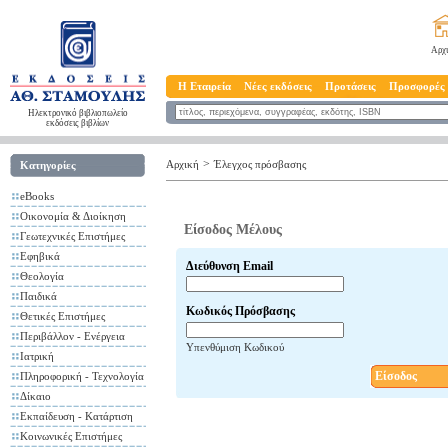
Αρχ
Η Εταιρεία
Νέες εκδόσεις
Προτάσεις
Προσφορές
Ηλεκτρονικό βιβλιοπωλείο
εκδόσεις βιβλίων
>
Αρχική
Έλεγχος πρόσβασης
Κατηγορίες
eBooks
Οικονομία & Διοίκηση
Είσοδος Μέλους
Γεωτεχνικές Επιστήμες
Εφηβικά
Διεύθυνση Email
Θεολογία
Παιδικά
Κωδικός Πρόσβασης
Θετικές Επιστήμες
Περιβάλλον - Ενέργεια
Υπενθύμιση Κωδικού
Ιατρική
Είσοδος
Πληροφορική - Τεχνολογία
Δίκαιο
Εκπαίδευση - Κατάρτιση
Κοινωνικές Επιστήμες