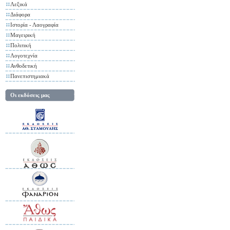
Λεξικά
Διάφορα
Ιστορία - Λαογραφία
Μαγειρική
Πολιτική
Λογοτεχνία
Ανθοδετική
Πανεπιστημιακά
Οι εκδόσεις μας