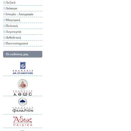
Λεξικά
Διάφορα
Ιστορία - Λαογραφία
Μαγειρική
Πολιτική
Λογοτεχνία
Ανθοδετική
Πανεπιστημιακά
Οι εκδόσεις μας