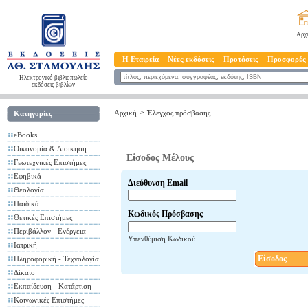
Αρχ
Η Εταιρεία
Νέες εκδόσεις
Προτάσεις
Προσφορές
Ηλεκτρονικό βιβλιοπωλείο
εκδόσεις βιβλίων
>
Αρχική
Έλεγχος πρόσβασης
Κατηγορίες
eBooks
Οικονομία & Διοίκηση
Είσοδος Μέλους
Γεωτεχνικές Επιστήμες
Εφηβικά
Διεύθυνση Email
Θεολογία
Παιδικά
Κωδικός Πρόσβασης
Θετικές Επιστήμες
Περιβάλλον - Ενέργεια
Υπενθύμιση Κωδικού
Ιατρική
Είσοδος
Πληροφορική - Τεχνολογία
Δίκαιο
Εκπαίδευση - Κατάρτιση
Κοινωνικές Επιστήμες