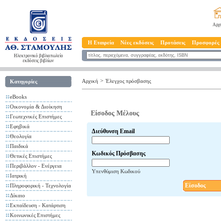
Αρχ
Η Εταιρεία
Νέες εκδόσεις
Προτάσεις
Προσφορές
Ηλεκτρονικό βιβλιοπωλείο
εκδόσεις βιβλίων
>
Αρχική
Έλεγχος πρόσβασης
Κατηγορίες
eBooks
Οικονομία & Διοίκηση
Είσοδος Μέλους
Γεωτεχνικές Επιστήμες
Εφηβικά
Διεύθυνση Email
Θεολογία
Παιδικά
Κωδικός Πρόσβασης
Θετικές Επιστήμες
Περιβάλλον - Ενέργεια
Υπενθύμιση Κωδικού
Ιατρική
Είσοδος
Πληροφορική - Τεχνολογία
Δίκαιο
Εκπαίδευση - Κατάρτιση
Κοινωνικές Επιστήμες