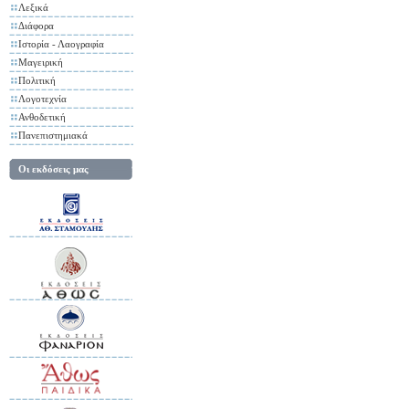
Λεξικά
Διάφορα
Ιστορία - Λαογραφία
Μαγειρική
Πολιτική
Λογοτεχνία
Ανθοδετική
Πανεπιστημιακά
Οι εκδόσεις μας