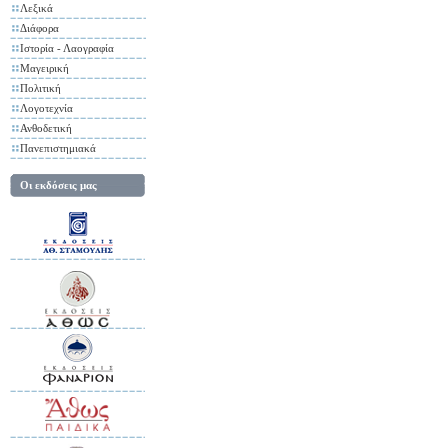
Λεξικά
Διάφορα
Ιστορία - Λαογραφία
Μαγειρική
Πολιτική
Λογοτεχνία
Ανθοδετική
Πανεπιστημιακά
Οι εκδόσεις μας