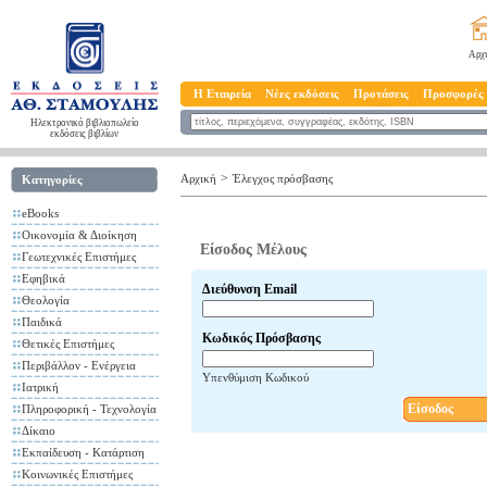
Αρχ
Η Εταιρεία
Νέες εκδόσεις
Προτάσεις
Προσφορές
Ηλεκτρονικό βιβλιοπωλείο
εκδόσεις βιβλίων
>
Αρχική
Έλεγχος πρόσβασης
Κατηγορίες
eBooks
Οικονομία & Διοίκηση
Είσοδος Μέλους
Γεωτεχνικές Επιστήμες
Εφηβικά
Διεύθυνση Email
Θεολογία
Παιδικά
Κωδικός Πρόσβασης
Θετικές Επιστήμες
Περιβάλλον - Ενέργεια
Υπενθύμιση Κωδικού
Ιατρική
Είσοδος
Πληροφορική - Τεχνολογία
Δίκαιο
Εκπαίδευση - Κατάρτιση
Κοινωνικές Επιστήμες