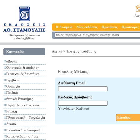
Αρχ
Η Εταιρεία
Νέες εκδόσεις
Προτάσεις
Προσφορές
Ηλεκτρονικό βιβλιοπωλείο
εκδόσεις βιβλίων
>
Αρχική
Έλεγχος πρόσβασης
Κατηγορίες
eBooks
Οικονομία & Διοίκηση
Είσοδος Μέλους
Γεωτεχνικές Επιστήμες
Εφηβικά
Διεύθυνση Email
Θεολογία
Παιδικά
Κωδικός Πρόσβασης
Θετικές Επιστήμες
Περιβάλλον - Ενέργεια
Υπενθύμιση Κωδικού
Ιατρική
Είσοδος
Πληροφορική - Τεχνολογία
Δίκαιο
Εκπαίδευση - Κατάρτιση
Κοινωνικές Επιστήμες