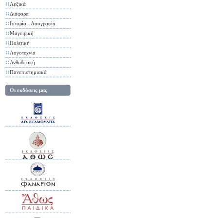
Λεξικά
Διάφορα
Ιστορία - Λαογραφία
Μαγειρική
Πολιτική
Λογοτεχνία
Ανθοδετική
Πανεπιστημιακά
Οι εκδόσεις μας