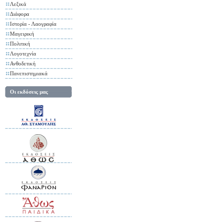
Λεξικά
Διάφορα
Ιστορία - Λαογραφία
Μαγειρική
Πολιτική
Λογοτεχνία
Ανθοδετική
Πανεπιστημιακά
Οι εκδόσεις μας