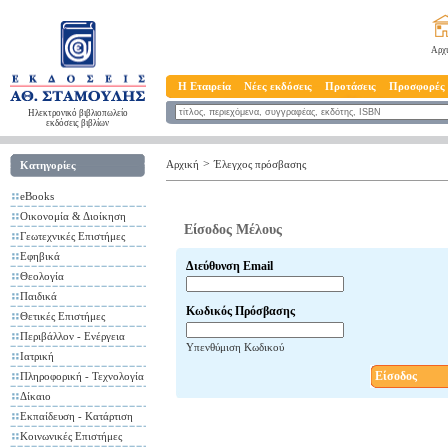
Αρχ
Η Εταιρεία
Νέες εκδόσεις
Προτάσεις
Προσφορές
Ηλεκτρονικό βιβλιοπωλείο
εκδόσεις βιβλίων
>
Αρχική
Έλεγχος πρόσβασης
Κατηγορίες
eBooks
Οικονομία & Διοίκηση
Είσοδος Μέλους
Γεωτεχνικές Επιστήμες
Εφηβικά
Διεύθυνση Email
Θεολογία
Παιδικά
Κωδικός Πρόσβασης
Θετικές Επιστήμες
Περιβάλλον - Ενέργεια
Υπενθύμιση Κωδικού
Ιατρική
Είσοδος
Πληροφορική - Τεχνολογία
Δίκαιο
Εκπαίδευση - Κατάρτιση
Κοινωνικές Επιστήμες