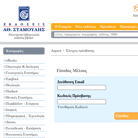
Αρχ
Η Εταιρεία
Νέες εκδόσεις
Προτάσεις
Προσφορές
Ηλεκτρονικό βιβλιοπωλείο
εκδόσεις βιβλίων
>
Αρχική
Έλεγχος πρόσβασης
Κατηγορίες
eBooks
Οικονομία & Διοίκηση
Είσοδος Μέλους
Γεωτεχνικές Επιστήμες
Εφηβικά
Διεύθυνση Email
Θεολογία
Παιδικά
Κωδικός Πρόσβασης
Θετικές Επιστήμες
Περιβάλλον - Ενέργεια
Υπενθύμιση Κωδικού
Ιατρική
Είσοδος
Πληροφορική - Τεχνολογία
Δίκαιο
Εκπαίδευση - Κατάρτιση
Κοινωνικές Επιστήμες