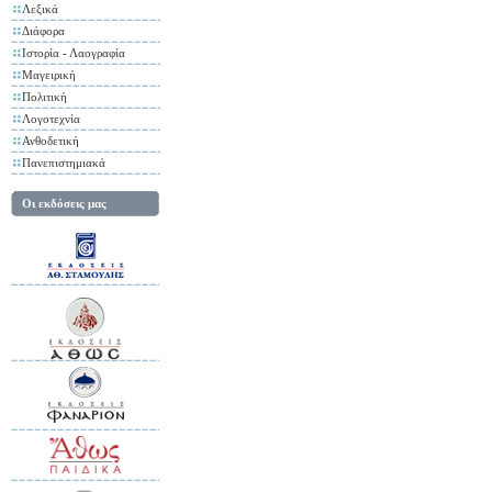
Λεξικά
Διάφορα
Ιστορία - Λαογραφία
Μαγειρική
Πολιτική
Λογοτεχνία
Ανθοδετική
Πανεπιστημιακά
Οι εκδόσεις μας