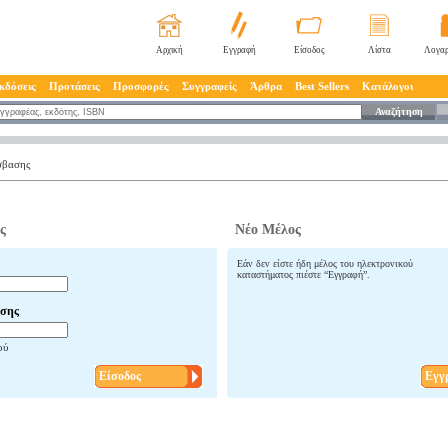
Αρχική
Εγγραφή
Είσοδος
Λίστα
Λογαρ
κδόσεις
Προτάσεις
Προσφορές
Συγγραφείς
Άρθρα
Best Sellers
Κατάλογοι
Αναζήτηση
σβασης
ς
Νέο Μέλος
Εάν δεν είστε ήδη μέλος του ηλεκτρονικού
καταστήματος πιέστε “Εγγραφή”.
σης
ού
Είσοδος
Εγγ