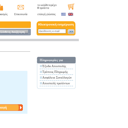
το καλάθι περιέχει
0
προϊόντα
ιασμός
Επικοινωνία
επιλογή γλώσσας
Σύνθετη Αναζήτηση
Πληροφορίες για
Έξοδα Αποστολής
Τρόπους Πληρωμής
Ασφάλεια Συναλλαγών
Αποστολή προίόντων
ραφή