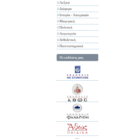
Λεξικά
Διάφορα
Ιστορία - Λαογραφία
Μαγειρική
Πολιτική
Λογοτεχνία
Ανθοδετική
Πανεπιστημιακά
Οι εκδόσεις μας