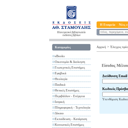
Η Εταιρεία
Νέες ε
Ηλεκτρονικό βιβλιοπωλείο
εκδόσεις βιβλίων
>
Αρχική
Έλεγχος πρό
Κατηγορίες
eBooks
Οικονομία & Διοίκηση
Είσοδος Μέλου
Γεωτεχνικές Επιστήμες
Εφηβικά
Διεύθυνση Email
Θεολογία
Παιδικά
Κωδικός Πρόσβα
Θετικές Επιστήμες
Περιβάλλον - Ενέργεια
Υπενθύμιση Κωδικ
Ιατρική
Πληροφορική - Τεχνολογία
Δίκαιο
Εκπαίδευση - Κατάρτιση
Κοινωνικές Επιστήμες