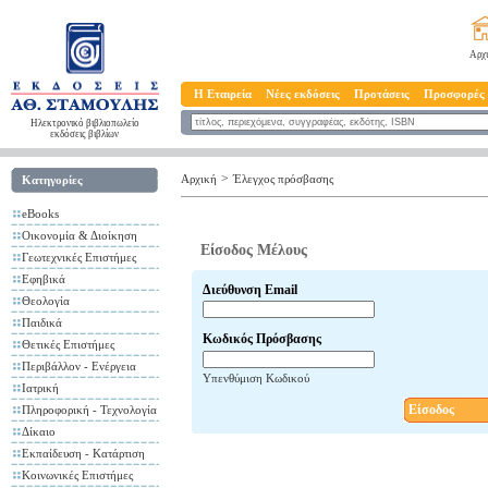
Αρχ
Η Εταιρεία
Νέες εκδόσεις
Προτάσεις
Προσφορές
Ηλεκτρονικό βιβλιοπωλείο
εκδόσεις βιβλίων
>
Αρχική
Έλεγχος πρόσβασης
Κατηγορίες
eBooks
Οικονομία & Διοίκηση
Είσοδος Μέλους
Γεωτεχνικές Επιστήμες
Εφηβικά
Διεύθυνση Email
Θεολογία
Παιδικά
Κωδικός Πρόσβασης
Θετικές Επιστήμες
Περιβάλλον - Ενέργεια
Υπενθύμιση Κωδικού
Ιατρική
Είσοδος
Πληροφορική - Τεχνολογία
Δίκαιο
Εκπαίδευση - Κατάρτιση
Κοινωνικές Επιστήμες