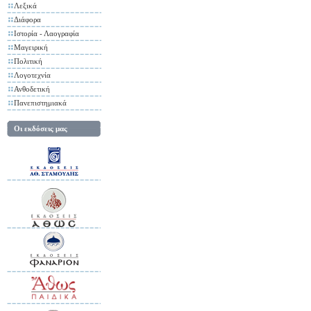
Λεξικά
Διάφορα
Ιστορία - Λαογραφία
Μαγειρική
Πολιτική
Λογοτεχνία
Ανθοδετική
Πανεπιστημιακά
Οι εκδόσεις μας