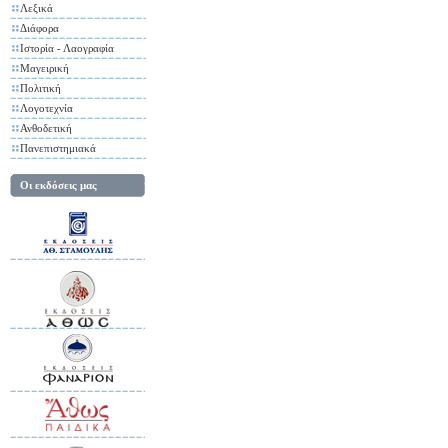
Λεξικά
Διάφορα
Ιστορία - Λαογραφία
Μαγειρική
Πολιτική
Λογοτεχνία
Ανθοδετική
Πανεπιστημιακά
Οι εκδόσεις μας