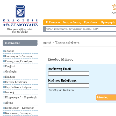
Αρχ
Η Εταιρεία
Νέες εκδόσεις
Προτάσεις
Προσφορές
Ηλεκτρονικό βιβλιοπωλείο
εκδόσεις βιβλίων
>
Αρχική
Έλεγχος πρόσβασης
Κατηγορίες
eBooks
Οικονομία & Διοίκηση
Είσοδος Μέλους
Γεωτεχνικές Επιστήμες
Εφηβικά
Διεύθυνση Email
Θεολογία
Παιδικά
Κωδικός Πρόσβασης
Θετικές Επιστήμες
Περιβάλλον - Ενέργεια
Υπενθύμιση Κωδικού
Ιατρική
Είσοδος
Πληροφορική - Τεχνολογία
Δίκαιο
Εκπαίδευση - Κατάρτιση
Κοινωνικές Επιστήμες