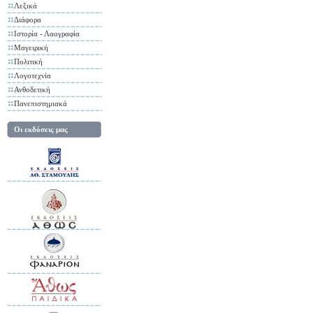
Λεξικά
Διάφορα
Ιστορία - Λαογραφία
Μαγειρική
Πολιτική
Λογοτεχνία
Ανθοδετική
Πανεπιστημιακά
Οι εκδόσεις μας