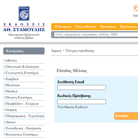
Αρχ
Η Εταιρεία
Νέες εκδόσεις
Προτάσεις
Προσφορές
Ηλεκτρονικό βιβλιοπωλείο
εκδόσεις βιβλίων
>
Αρχική
Έλεγχος πρόσβασης
Κατηγορίες
eBooks
Οικονομία & Διοίκηση
Είσοδος Μέλους
Γεωτεχνικές Επιστήμες
Εφηβικά
Διεύθυνση Email
Θεολογία
Παιδικά
Κωδικός Πρόσβασης
Θετικές Επιστήμες
Περιβάλλον - Ενέργεια
Υπενθύμιση Κωδικού
Ιατρική
Είσοδος
Πληροφορική - Τεχνολογία
Δίκαιο
Εκπαίδευση - Κατάρτιση
Κοινωνικές Επιστήμες