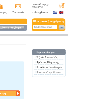
το καλάθι περιέχει
0
προϊόντα
ιασμός
Επικοινωνία
επιλογή γλώσσας
Σύνθετη Αναζήτηση
Πληροφορίες για
Έξοδα Αποστολής
Τρόπους Πληρωμής
Ασφάλεια Συναλλαγών
Αποστολή προίόντων
ραφή