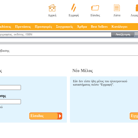
Αρχική
Εγγραφή
Είσοδος
Λίστα
Λογαρ
κδόσεις
Προτάσεις
Προσφορές
Συγγραφείς
Άρθρα
Best Sellers
Κατάλογοι
Αναζήτηση
σβασης
ς
Νέο Μέλος
Εάν δεν είστε ήδη μέλος του ηλεκτρονικού
καταστήματος πιέστε “Εγγραφή”.
σης
ού
Είσοδος
Εγγ