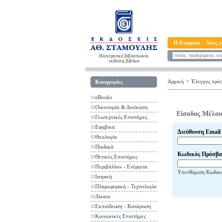
Η Εταιρεία
Νέες ε
Ηλεκτρονικό βιβλιοπωλείο
εκδόσεις βιβλίων
>
Αρχική
Έλεγχος πρό
Κατηγορίες
eBooks
Οικονομία & Διοίκηση
Είσοδος Μέλου
Γεωτεχνικές Επιστήμες
Εφηβικά
Διεύθυνση Email
Θεολογία
Παιδικά
Κωδικός Πρόσβα
Θετικές Επιστήμες
Περιβάλλον - Ενέργεια
Υπενθύμιση Κωδικ
Ιατρική
Πληροφορική - Τεχνολογία
Δίκαιο
Εκπαίδευση - Κατάρτιση
Κοινωνικές Επιστήμες