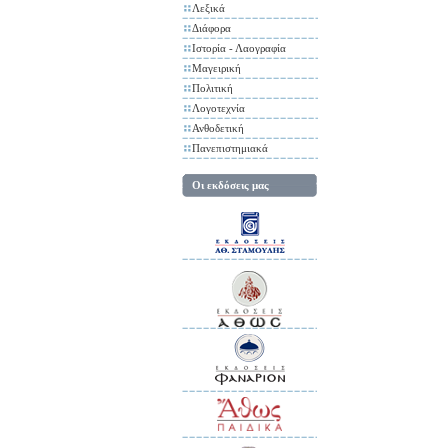
Λεξικά
Διάφορα
Ιστορία - Λαογραφία
Μαγειρική
Πολιτική
Λογοτεχνία
Ανθοδετική
Πανεπιστημιακά
Οι εκδόσεις μας