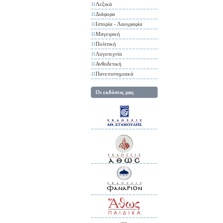
Λεξικά
Διάφορα
Ιστορία - Λαογραφία
Μαγειρική
Πολιτική
Λογοτεχνία
Ανθοδετική
Πανεπιστημιακά
Οι εκδόσεις μας