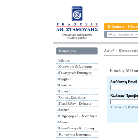
Η Εταιρεία
Νέες ε
Ηλεκτρονικό βιβλιοπωλείο
εκδόσεις βιβλίων
>
Αρχική
Έλεγχος πρό
Κατηγορίες
eBooks
Οικονομία & Διοίκηση
Είσοδος Μέλου
Γεωτεχνικές Επιστήμες
Εφηβικά
Διεύθυνση Email
Θεολογία
Παιδικά
Κωδικός Πρόσβα
Θετικές Επιστήμες
Περιβάλλον - Ενέργεια
Υπενθύμιση Κωδικ
Ιατρική
Πληροφορική - Τεχνολογία
Δίκαιο
Εκπαίδευση - Κατάρτιση
Κοινωνικές Επιστήμες