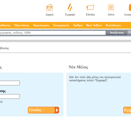
Αρχική
Εγγραφή
Είσοδος
Λίστα
Λογαρ
κδόσεις
Προτάσεις
Προσφορές
Συγγραφείς
Άρθρα
Best Sellers
Κατάλογοι
Αναζήτηση
σβασης
ς
Νέο Μέλος
Εάν δεν είστε ήδη μέλος του ηλεκτρονικού
καταστήματος πιέστε “Εγγραφή”.
σης
ού
Είσοδος
Εγγ