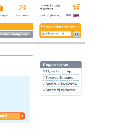
το καλάθι περιέχει
0
προϊόντα
ιασμός
Επικοινωνία
επιλογή γλώσσας
Σύνθετη Αναζήτηση
Πληροφορίες για
Έξοδα Αποστολής
Τρόπους Πληρωμής
Ασφάλεια Συναλλαγών
Αποστολή προίόντων
ραφή