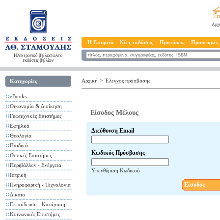
Αρχ
Η Εταιρεία
Νέες εκδόσεις
Προτάσεις
Προσφορές
Ηλεκτρονικό βιβλιοπωλείο
εκδόσεις βιβλίων
>
Αρχική
Έλεγχος πρόσβασης
Κατηγορίες
eBooks
Οικονομία & Διοίκηση
Είσοδος Μέλους
Γεωτεχνικές Επιστήμες
Εφηβικά
Διεύθυνση Email
Θεολογία
Παιδικά
Κωδικός Πρόσβασης
Θετικές Επιστήμες
Περιβάλλον - Ενέργεια
Υπενθύμιση Κωδικού
Ιατρική
Είσοδος
Πληροφορική - Τεχνολογία
Δίκαιο
Εκπαίδευση - Κατάρτιση
Κοινωνικές Επιστήμες