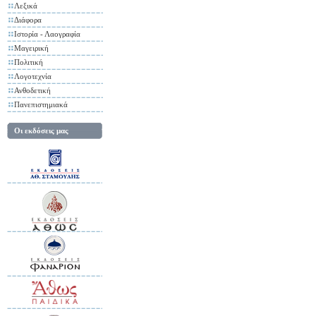
Λεξικά
Διάφορα
Ιστορία - Λαογραφία
Μαγειρική
Πολιτική
Λογοτεχνία
Ανθοδετική
Πανεπιστημιακά
Οι εκδόσεις μας