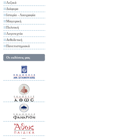
Λεξικά
Διάφορα
Ιστορία - Λαογραφία
Μαγειρική
Πολιτική
Λογοτεχνία
Ανθοδετική
Πανεπιστημιακά
Οι εκδόσεις μας