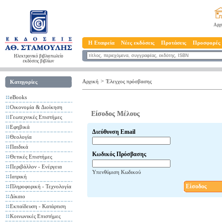
Αρχ
Η Εταιρεία
Νέες εκδόσεις
Προτάσεις
Προσφορές
Ηλεκτρονικό βιβλιοπωλείο
εκδόσεις βιβλίων
>
Αρχική
Έλεγχος πρόσβασης
Κατηγορίες
eBooks
Οικονομία & Διοίκηση
Είσοδος Μέλους
Γεωτεχνικές Επιστήμες
Εφηβικά
Διεύθυνση Email
Θεολογία
Παιδικά
Κωδικός Πρόσβασης
Θετικές Επιστήμες
Περιβάλλον - Ενέργεια
Υπενθύμιση Κωδικού
Ιατρική
Είσοδος
Πληροφορική - Τεχνολογία
Δίκαιο
Εκπαίδευση - Κατάρτιση
Κοινωνικές Επιστήμες