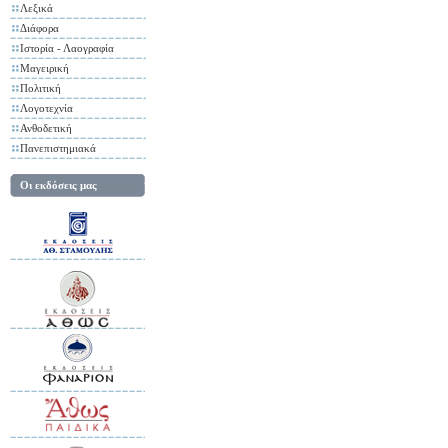
Λεξικά
Διάφορα
Ιστορία - Λαογραφία
Μαγειρική
Πολιτική
Λογοτεχνία
Ανθοδετική
Πανεπιστημιακά
Οι εκδόσεις μας