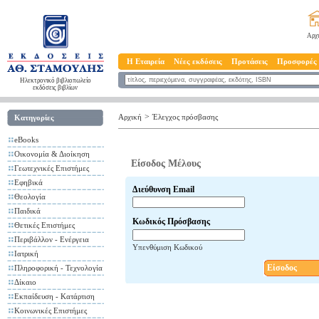
Αρχ
Η Εταιρεία
Νέες εκδόσεις
Προτάσεις
Προσφορές
Ηλεκτρονικό βιβλιοπωλείο
εκδόσεις βιβλίων
>
Αρχική
Έλεγχος πρόσβασης
Κατηγορίες
eBooks
Οικονομία & Διοίκηση
Είσοδος Μέλους
Γεωτεχνικές Επιστήμες
Εφηβικά
Διεύθυνση Email
Θεολογία
Παιδικά
Κωδικός Πρόσβασης
Θετικές Επιστήμες
Περιβάλλον - Ενέργεια
Υπενθύμιση Κωδικού
Ιατρική
Είσοδος
Πληροφορική - Τεχνολογία
Δίκαιο
Εκπαίδευση - Κατάρτιση
Κοινωνικές Επιστήμες