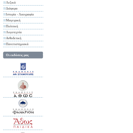
Λεξικά
Διάφορα
Ιστορία - Λαογραφία
Μαγειρική
Πολιτική
Λογοτεχνία
Ανθοδετική
Πανεπιστημιακά
Οι εκδόσεις μας