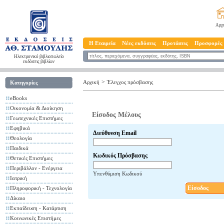
Αρχ
Η Εταιρεία
Νέες εκδόσεις
Προτάσεις
Προσφορές
Ηλεκτρονικό βιβλιοπωλείο
εκδόσεις βιβλίων
>
Αρχική
Έλεγχος πρόσβασης
Κατηγορίες
eBooks
Οικονομία & Διοίκηση
Είσοδος Μέλους
Γεωτεχνικές Επιστήμες
Εφηβικά
Διεύθυνση Email
Θεολογία
Παιδικά
Κωδικός Πρόσβασης
Θετικές Επιστήμες
Περιβάλλον - Ενέργεια
Υπενθύμιση Κωδικού
Ιατρική
Είσοδος
Πληροφορική - Τεχνολογία
Δίκαιο
Εκπαίδευση - Κατάρτιση
Κοινωνικές Επιστήμες